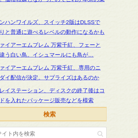
ンハンワイルズ、スイッチ2版はDLSSで
りと普通に遊べるレベルの動作になるかも
ァイアーエムブレム 万紫千紅、フェーと
違う白い鳥。イシュマールにも鳥が…
ァイアーエムブレム 万紫千紅、専用のニ
ダイ配信が決定。サプライズはあるのか
レイステーション、ディスクの終了後はコ
ドを入れたパッケージ販売などを模索
検索