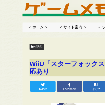
＜ ホーム ＞
＜ サイト案内 ＞
＜ 
任天堂
WiiU「スターフォック
応あり
Twitter
Facebook
はてブ