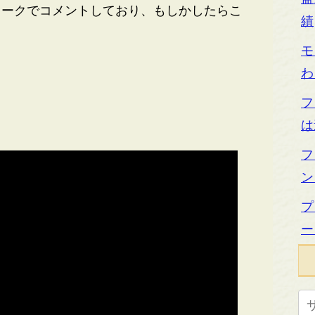
ョークでコメントしており、もしかしたらこ
績
モ
わ
フ
は
フ
ン
プ
ー