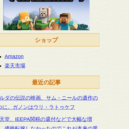
ショップ
Amazon
楽天市場
最近の記事
ルダの伝説の映画、サム・ニールの遺作の
つに。ガノンはウリ・ラトゥケフ
天堂、IEEPA関税の還付などで大幅な増
。価格転嫁しなかったのでこれが本来の業