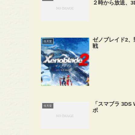
２時から放送、3
ゼノブレイド2
任天堂
戦
「スマブラ 3DS
任天堂
ボ