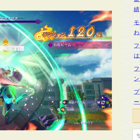
績
モ
わ
フ
は
フ
ン
プ
ー