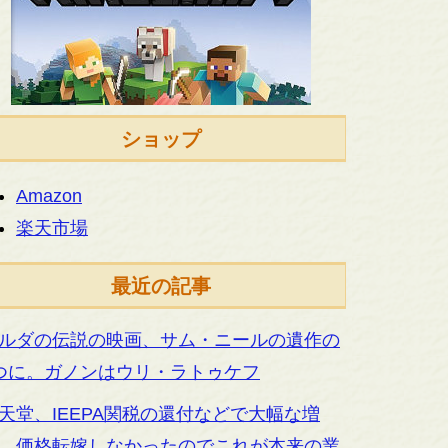
ショップ
Amazon
楽天市場
最近の記事
ルダの伝説の映画、サム・ニールの遺作の
つに。ガノンはウリ・ラトゥケフ
天堂、IEEPA関税の還付などで大幅な増
。価格転嫁しなかったのでこれが本来の業