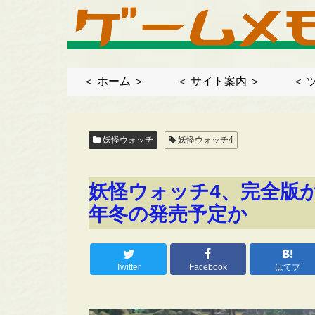
＜ ホーム ＞
＜ サイト案内 ＞
＜ 
妖怪ウォッチ
妖怪ウォッチ4
妖怪ウォッチ4、完全版が
年冬の発売予定か
Twitter
Facebook
はてブ