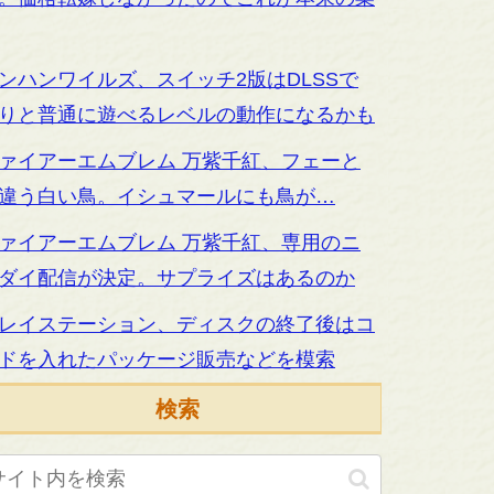
ンハンワイルズ、スイッチ2版はDLSSで
りと普通に遊べるレベルの動作になるかも
ァイアーエムブレム 万紫千紅、フェーと
違う白い鳥。イシュマールにも鳥が…
ァイアーエムブレム 万紫千紅、専用のニ
ダイ配信が決定。サプライズはあるのか
レイステーション、ディスクの終了後はコ
ドを入れたパッケージ販売などを模索
検索