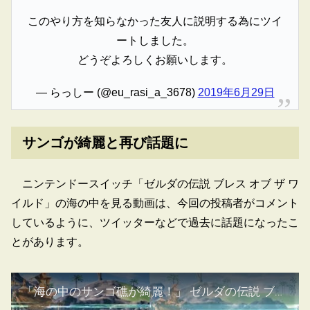
このやり方を知らなかった友人に説明する為にツイ
ートしました。
どうぞよろしくお願いします。
— らっしー (@eu_rasi_a_3678)
2019年6月29日
サンゴが綺麗と再び話題に
ニンテンドースイッチ「ゼルダの伝説 ブレス オブ ザ ワ
イルド」の海の中を見る動画は、今回の投稿者がコメント
しているように、ツイッターなどで過去に話題になったこ
とがあります。
「海の中のサンゴ礁が綺麗！」 ゼルダの伝説 ブレスオブザワイルド "Underwater coral reefs" BREATH OF THE WILD BOTW