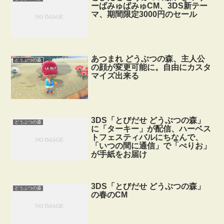
ーぱみゅぱみゅCM、3DS新テー
マ、期間限定3000円のセール
あつまれ どうぶつの森、主人公
どうぶつの森
の顔が変更可能に。自由にカスタ
マイズ出来る
3DS「とびだせ どうぶつの森」
どうぶつの森
に「ターキー」が配信、ハーベス
トフェスティバルにちなんで、
「いつの間に通信」で「ぺりお」
が手紙をお届け
3DS「とびだせ どうぶつの森」
どうぶつの森
の春のCM