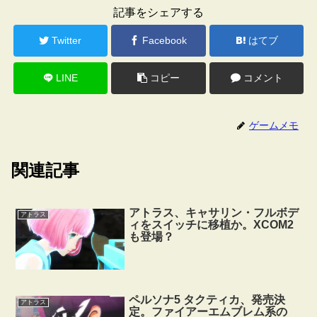
記事をシェアする
Twitter
Facebook
はてブ
LINE
コピー
コメント
ゲームメモ
関連記事
アトラス、キャサリン・フルボデ
アトラス
ィをスイッチに移植か。XCOM2
も登場？
ペルソナ5 タクティカ、発売決
アトラス
定。ファイアーエムブレム系の